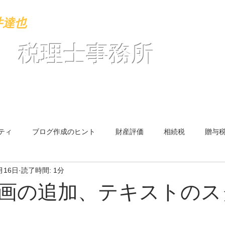
井達也
也 税理士事務所
ーム
事務所紹介
サービス
よくあるご質問（Ｑ＆Ａ
ティ
ブログ作成のヒント
財産評価
相続税
贈与
月16日
読了時間: 1分
画の追加、テキストのス