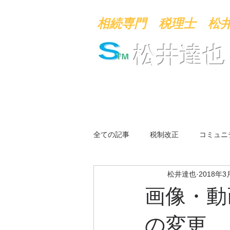
​相続専門 税理士 松
​松井達
ホ
全ての記事
税制改正
コミュニ
松井達也
2018年3
画像・動
の変更