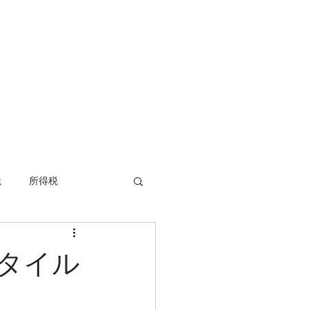
）
ツール
Blog
More
税
所得税
タイル