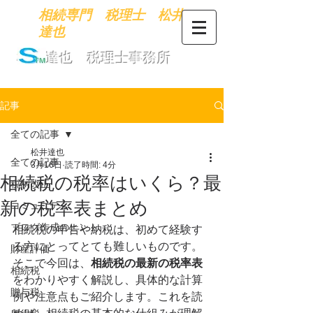
​相続専門 税理士 松井
達也
​松井達也 税理士事務所
記事
全ての記事
松井達也
全ての記事
3月16日
読了時間: 4分
相続税の税率はいくら？最
税制改正
新の税率表まとめ
コミュニティ
ブログ作成のヒント
相続税の申告や納税は、初めて経験す
る方にとってとても難しいものです。
財産評価
そこで今回は、
相続税の最新の税率表
相続税
をわかりやすく解説し、具体的な計算
贈与税
例や注意点もご紹介します。これを読