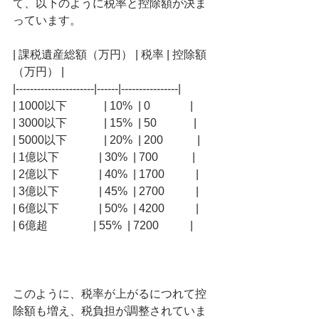
て、以下のように税率と控除額が決ま
っています。
| 課税遺産総額（万円） | 税率 | 控除額
（万円） |
|----------------------|------|----------------|
| 1000以下             | 10%  | 0              |
| 3000以下             | 15%  | 50             |
| 5000以下             | 20%  | 200            |
| 1億以下              | 30%  | 700            |
| 2億以下              | 40%  | 1700           |
| 3億以下              | 45%  | 2700           |
| 6億以下              | 50%  | 4200           |
| 6億超                | 55%  | 7200           |
このように、税率が上がるにつれて控
除額も増え、税負担が調整されていま