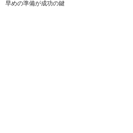
早めの準備が成功の鍵
相続税の申告は期限が決まっているた
め、早めに準備を始めることが重要で
す。遺産の調査や書類の収集、評価の
確認など、時間がかかる作業も多いで
す。余裕を持って進めることで、慌て
ずに申告できます。
相談窓口の活用
三重県内には税務署のほか、無料の相
談窓口や市町村の相談会もあります。
わからないことがあれば、まずは気軽
に相談してみるのも良いでしょう。
申告が必要なケースを理
解して安心して手続きを