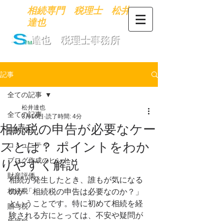
​相続専門 税理士 松井
達也
​松井達也 税理士事務所
記事
全ての記事
松井達也
全ての記事
3月16日
読了時間: 4分
相続税の申告が必要なケー
税制改正
スとは？ ポイントをわか
コミュニティ
ブログ作成のヒント
りやすく解説
財産評価
相続が発生したとき、誰もが気になる
相続税
のが「相続税の申告は必要なのか？」
ということです。特に初めて相続を経
贈与税
験される方にとっては、不安や疑問が